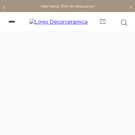
Sale hasta 70% de descuento!