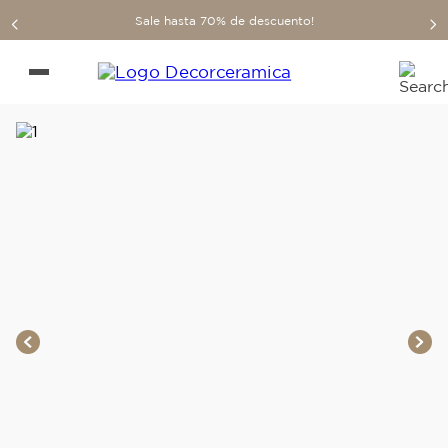
Sale hasta 70% de descuento!