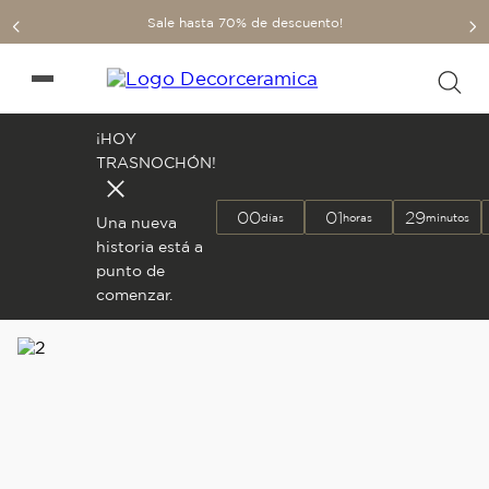
Sale hasta 70% de descuento!
¡HOY
TRASNOCHÓN!
00
01
29
días
horas
minutos
Una nueva
historia está a
punto de
comenzar.