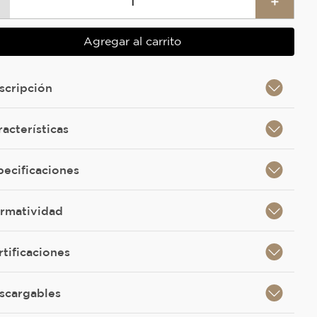
＋
Agregar al carrito
scripción
racterísticas
pecificaciones
rmatividad
rtificaciones
scargables