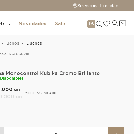
Selecciona tu ciudad
tros
Novedades
Sale
Baños
Duchas
ncia:
KG25CR218
a Monocontrol Kubika Cromo Brillante
 Disponibles
1
.
000
un
*Precio IVA incluido
0
.
000
un
O