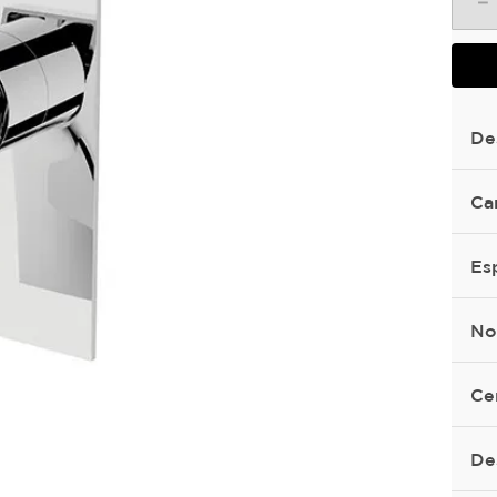
－
De
Ca
Es
No
Ce
De