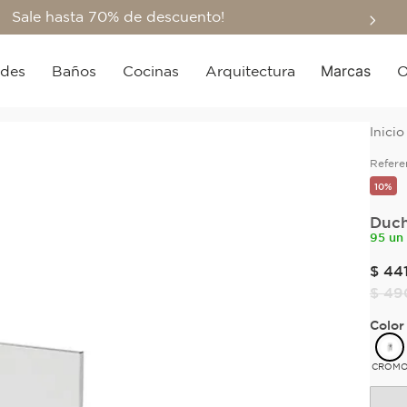
Sale hasta 70% de descuento!
Marcas
edes
Baños
Cocinas
Arquitectura
O
Refere
10%
Duch
95 un
$
44
$
49
Color
CROM