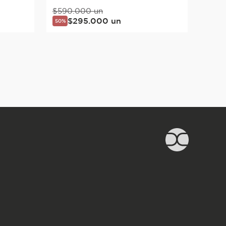
$
590
.
000
un
$
295
.
000
un
50%