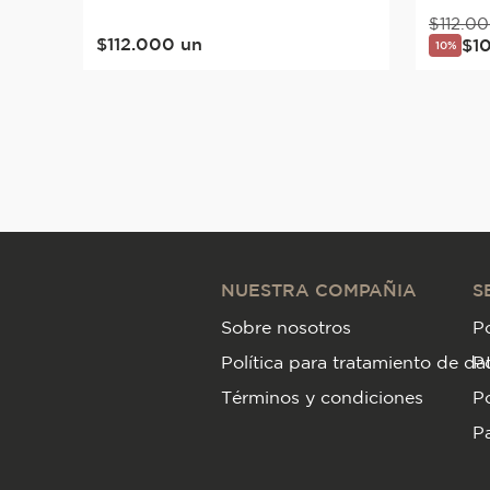
$
112
.
00
$
112
.
000
un
$
1
10%
NUESTRA COMPAÑIA
S
Sobre nosotros
Po
Política para tratamiento de da
P
Términos y condiciones
Po
Pa