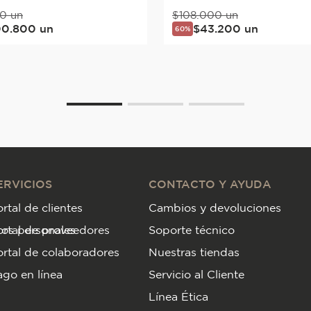
0
un
$
108
.
000
un
00
.
800
un
$
43
.
200
un
60%
ERVICIOS
CONTACTO Y AYUDA
rtal de clientes
Cambios y devoluciones
tos personales
ortal de proveedores
Soporte técnico
rtal de colaboradores
Nuestras tiendas
go en línea
Servicio al Cliente
Línea Ética