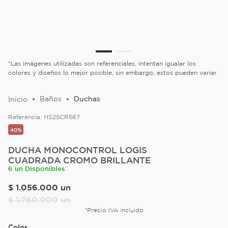
*Las imágenes utilizadas son referenciales, intentan igualar los
colores y diseños lo mejor posible, sin embargo, estos pueden variar
Baños
Duchas
Referencia:
HS25CR567
40%
DUCHA MONOCONTROL LOGIS
CUADRADA CROMO BRILLANTE
6 un Disponibles
$
1
.
056
.
000
un
$
1
.
760
.
000
un
*Precio IVA incluido
Color