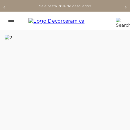
Sale hasta 70% de descuento!