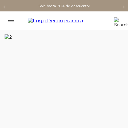
Sale hasta 70% de descuento!