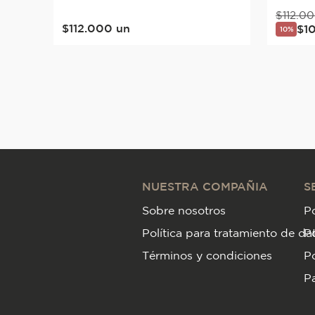
$
112
.
00
$
112
.
000
un
$
1
10%
NUESTRA COMPAÑIA
S
Sobre nosotros
Po
Política para tratamiento de da
P
Términos y condiciones
Po
Pa