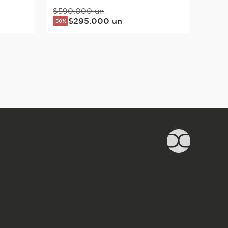
$
590
.
000
un
$
295
.
000
un
50%