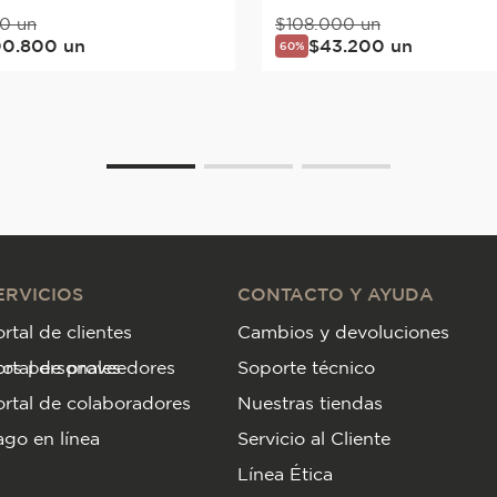
0
un
$
108
.
000
un
00
.
800
un
$
43
.
200
un
60%
ERVICIOS
CONTACTO Y AYUDA
rtal de clientes
Cambios y devoluciones
tos personales
ortal de proveedores
Soporte técnico
rtal de colaboradores
Nuestras tiendas
go en línea
Servicio al Cliente
Línea Ética