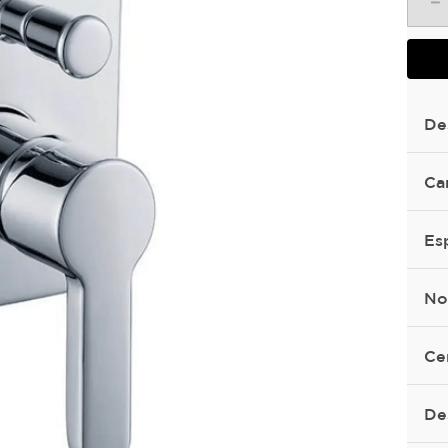
－
De
Ca
Es
No
Ce
De