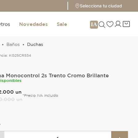
Selecciona tu ciudad
tros
Novedades
Sale
Baños
Duchas
ncia:
KG25CR534
a Monocontrol 2s Trento Cromo Brillante
Disponibles
2
.
000
un
*Precio IVA incluido
0
.
000
un
O