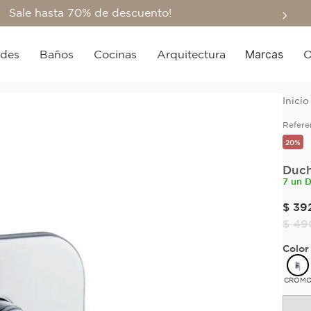
Sale hasta 70% de descuento!
Marcas
edes
Baños
Cocinas
Arquitectura
O
Refere
20%
Duch
7 un 
$
39
$
49
Color
CROM