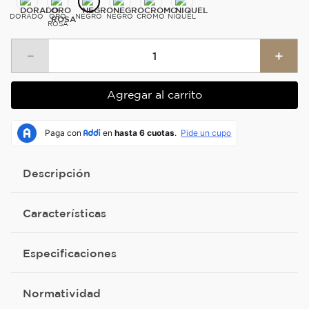
DORADO
ORO
NEGRO
NEGRO
CROMO
NIQUEL
ROSA
－
＋
Agregar al carrito
Descripción
Características
Especificaciones
Normatividad