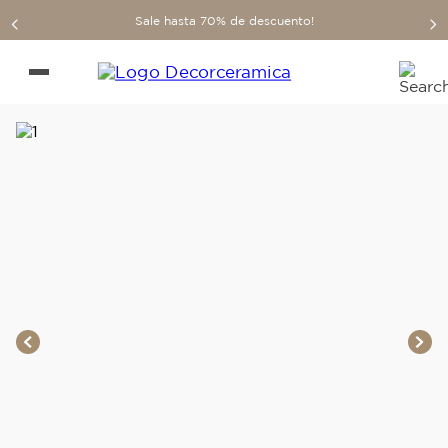
Sale hasta 70% de descuento!