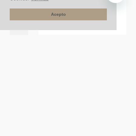
Acepto
ta Kubika
Regadera De Baño Redonda 20CM Loft Sin Brazo
Negro Mate
$
135
.
000
un