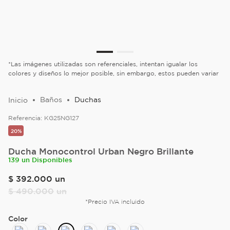
*Las imágenes utilizadas son referenciales, intentan igualar los
colores y diseños lo mejor posible, sin embargo, estos pueden variar
Baños
Duchas
Referencia:
KG25NG127
20%
Ducha Monocontrol Urban Negro Brillante
139 un Disponibles
$
392
.
000
un
$
490
.
000
un
*Precio IVA incluido
Color