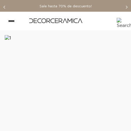
Sale hasta 70% de descuento!