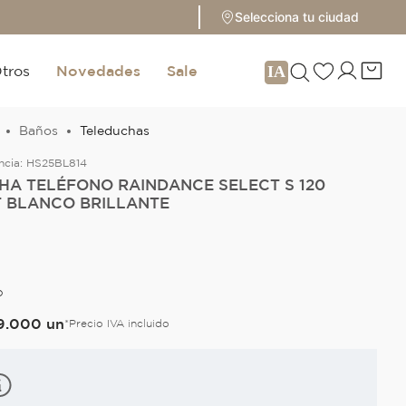
Selecciona tu ciudad
tros
Novedades
Sale
Baños
Teleduchas
ncia:
HS25BL814
HA TELÉFONO RAINDANCE SELECT S 120
T BLANCO BRILLANTE
O
9
.
000
un
*Precio IVA incluido