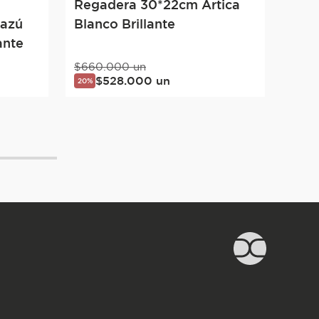
Regadera 30*22cm Artica
uazú
Blanco Brillante
ante
$
660
.
000
un
$
528
.
000
un
20%