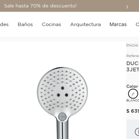
Sale hasta 70% de descuento!
Marcas
edes
Baños
Cocinas
Arquitectura
O
Refere
DUC
3JE
Color
BLANC
$
63