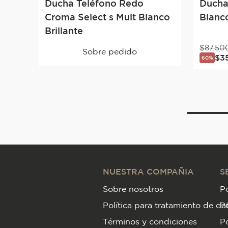
Ducha Teléfono Redo
Ducha
Croma Select s Mult Blanco
Blanco
Brillante
$
87
.
50
Sobre pedido
$
3
60%
NUESTRA COMPAÑIA
S
Sobre nosotros
Po
Política para tratamiento de da
P
Términos y condiciones
Po