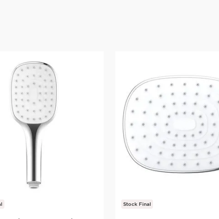
l
Stock Final