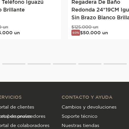
 Teléfono Iguazú
Regadera De Baño
 Brillante
Redonda 24*19CM Ig
Sin Brazo Blanco Brill
0
un
$
125
.
000
un
5
.
000
un
$
50
.
000
un
60%
ERVICIOS
CONTACTO Y AYUDA
rtal de clientes
Cambios y devoluciones
tos personales
ortal de proveedores
Soporte técnico
rtal de colaboradores
Nuestras tiendas