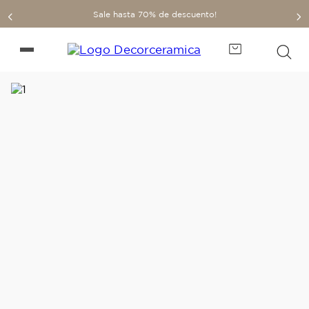
Sale hasta 70% de descuento!