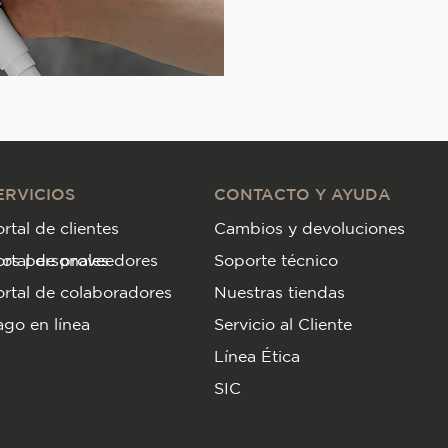
ERVICIOS
CONTACTO Y AYUDA
rtal de clientes
Cambios y devoluciones
tos personales
ortal de proveedores
Soporte técnico
rtal de colaboradores
Nuestras tiendas
go en línea
Servicio al Cliente
Línea Ética
SIC