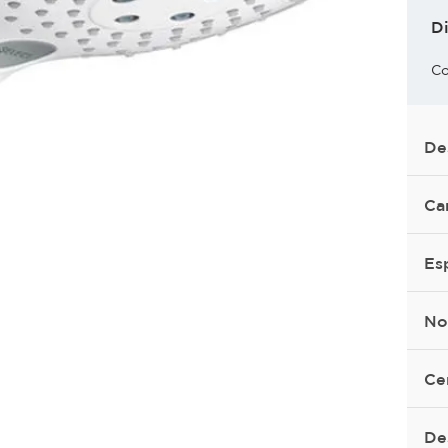
D
Co
De
Ca
Es
No
Ce
De