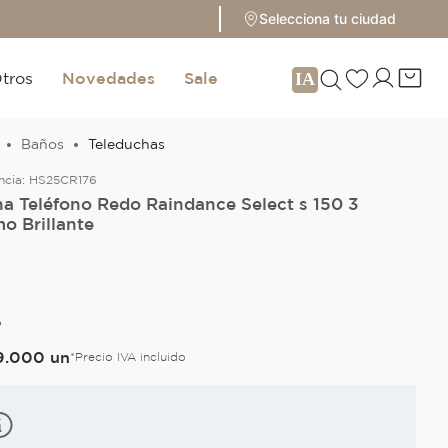
Selecciona tu ciudad
tros
Novedades
Sale
Baños
Teleduchas
ncia:
HS25CR176
a Teléfono Redo Raindance Select s 150 3
o Brillante
O
9
.
000
un
*Precio IVA incluido