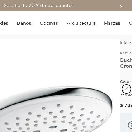
Sale hasta 70% de descuento!
Marcas
edes
Baños
Cocinas
Arquitectura
O
Refere
Duch
Crom
Color
CROM
$
78