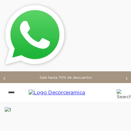
Sale hasta 70% de descuento!