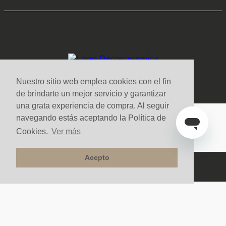
Nuestro sitio web emplea cookies con el fin
de brindarte un mejor servicio y garantizar
una grata experiencia de compra. Al seguir
navegando estás aceptando la Política de
Medios de pago y sitio seguro
Cookies.
Ver más
Acepto
Todos los derechos reservados. Copyright © Decorceramica 2025
Tecnología