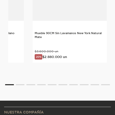
 II Milano
Mueble 90CM Sin Lavamanos New York Natural
Mate
$
3
.
600
.
000
un
$
2
.
880
.
000
un
20%
NUESTRA COMPAÑÍA