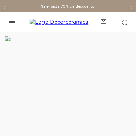
Sale hasta 70% de descuento!