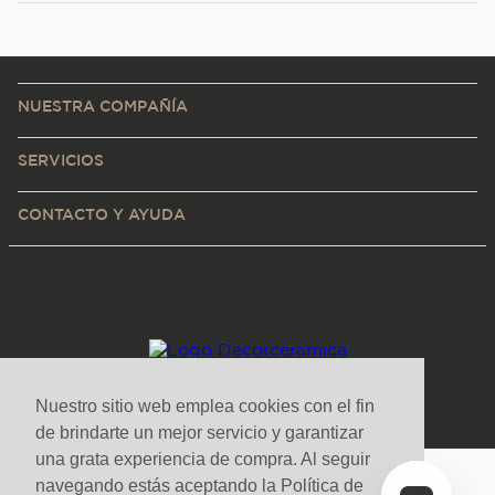
NUESTRA COMPAÑÍA
SERVICIOS
CONTACTO Y AYUDA
Nuestro sitio web emplea cookies con el fin
de brindarte un mejor servicio y garantizar
una grata experiencia de compra. Al seguir
navegando estás aceptando la Política de