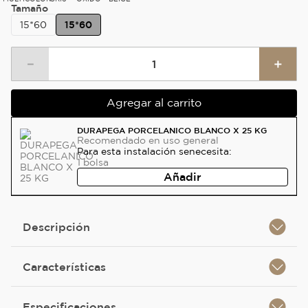
Tamaño
15*60
15*60
－
＋
Agregar al carrito
DURAPEGA PORCELANICO BLANCO X 25 KG
Recomendado
en uso general
Para esta instalación se
necesita:
1
bolsa
Añadir
Descripción
Características
Especificaciones