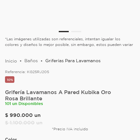
*Las imágenes utilizadas son referenciales, intentan igualar los
colores y diseños lo mejor posible, sin embargo, estos pueden variar
Baños
Griferías Para Lavamanos
Referencia:
KG25RJ205
10%
Grifería Lavamanos A Pared Kubika Oro
Rosa Brillante
101 un Disponibles
$
990
.
000
un
$
1
.
100
.
000
un
*Precio IVA incluido
Color