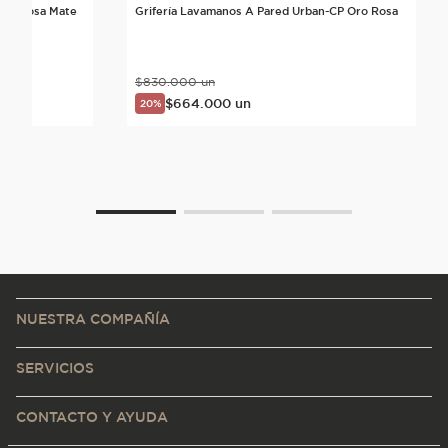
Oro Rosa Mate
Grifería Lavamanos A Pared Urban-CP Oro Rosa
$
830
.
000
un
$
664
.
000
un
20%
NUESTRA COMPAÑÍA
SERVICIOS
CONTACTO Y AYUDA