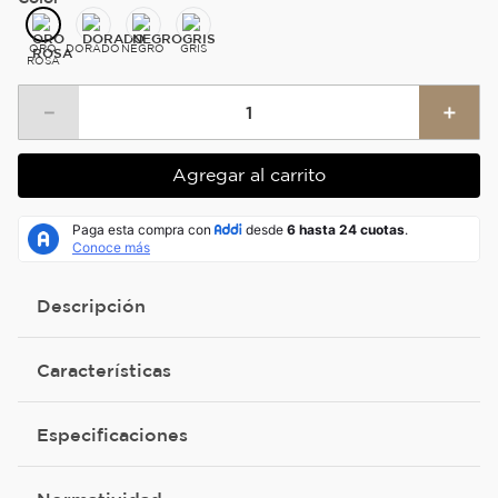
ORO
DORADO
NEGRO
GRIS
ROSA
－
＋
Agregar al carrito
Descripción
Características
Especificaciones