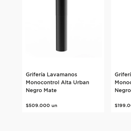
Grifería Lavamanos
Grife
Monocontrol Alta Urban
Monoc
Negro Mate
Negro
$
509
.
000
un
$
199
.
0