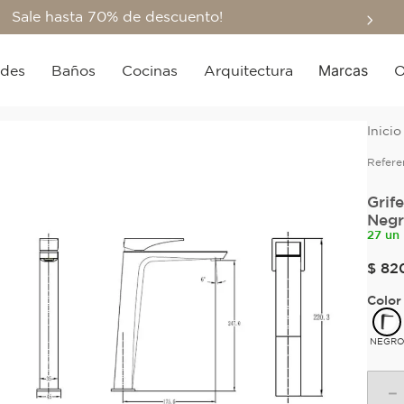
Sale hasta 70% de descuento!
Marcas
edes
Baños
Cocinas
Arquitectura
O
Refere
Grif
Negr
27 un
$
82
Color
NEGR
－