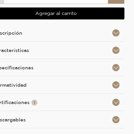
Agregar al carrito
scripción
racterísticas
pecificaciones
rmatividad
rtificaciones
1
scargables