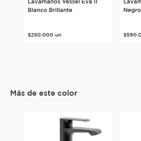
Lavamanos Vessel Eva II
Lavam
Blanco Brillante
Negro
$
250
.
000
un
$
590
.
Más de este color