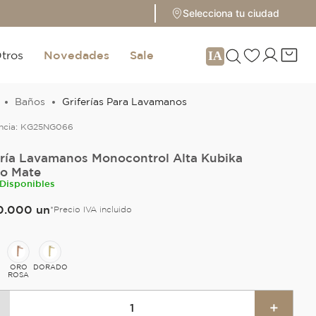
Selecciona tu ciudad
tros
Novedades
Sale
Baños
Griferías Para Lavamanos
ncia:
KG25NG066
ería Lavamanos Monocontrol Alta Kubika
o Mate
 Disponibles
0
.
000
un
*Precio IVA incluido
O
ORO
DORADO
ROSA
＋