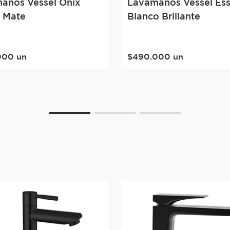
anos Vessel Onix
Lavamanos Vessel Ess
 Mate
Blanco Brillante
000
un
$
490
.
000
un