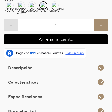
NEGRO
ORO
DORADO
GRIS
CROMO
ROSA
－
＋
Agregar al carrito
Descripción
Características
Especificaciones
Normatividad