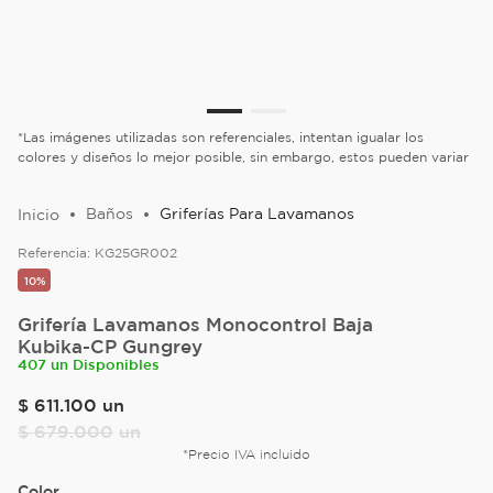
*Las imágenes utilizadas son referenciales, intentan igualar los
colores y diseños lo mejor posible, sin embargo, estos pueden variar
Baños
Griferías Para Lavamanos
Referencia:
KG25GR002
10%
Grifería Lavamanos Monocontrol Baja
Kubika-CP Gungrey
407 un Disponibles
$
611
.
100
un
$
679
.
000
un
*Precio IVA incluido
Color