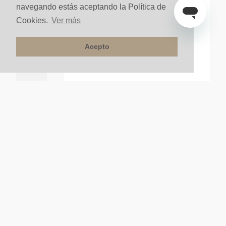
navegando estás aceptando la Política de
Cookies.
Ver más
Acepto
 Brillante
Lavamanos Meson 60CM Olivia Blanco Brillante
nte
$
280
.
000
un