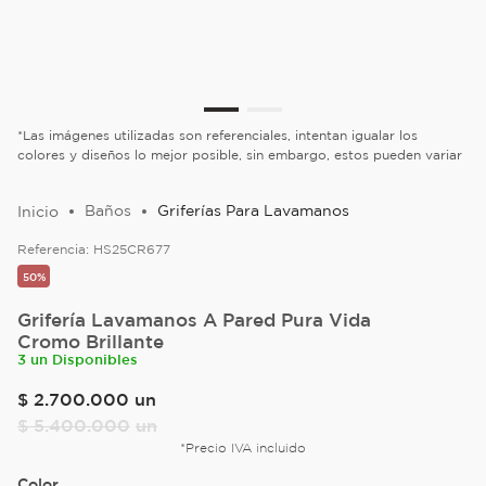
*Las imágenes utilizadas son referenciales, intentan igualar los
colores y diseños lo mejor posible, sin embargo, estos pueden variar
Baños
Griferías Para Lavamanos
Referencia:
HS25CR677
50%
Grifería Lavamanos A Pared Pura Vida
Cromo Brillante
3 un Disponibles
$
2
.
700
.
000
un
$
5
.
400
.
000
un
*Precio IVA incluido
Color