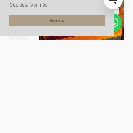
Cookies.
Ver más
Acepto
lante
Lavamanos Vessel Eva II Blanco Brillante
$
250
.
000
un