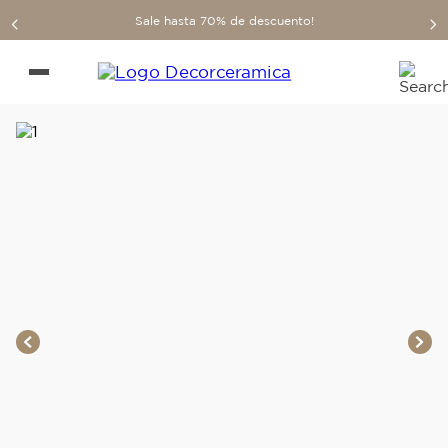
Sale hasta 70% de descuento!