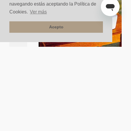
navegando estás aceptando la Política de
Cookies.
Ver más
Acepto
lante
Lavamanos Vessel Eva II Blanco Brillante
$
250
.
000
un