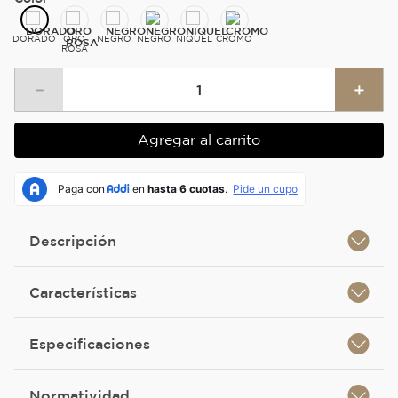
DORADO
ORO
NEGRO
NEGRO
NIQUEL
CROMO
ROSA
－
＋
Agregar al carrito
Descripción
Características
Especificaciones
Normatividad