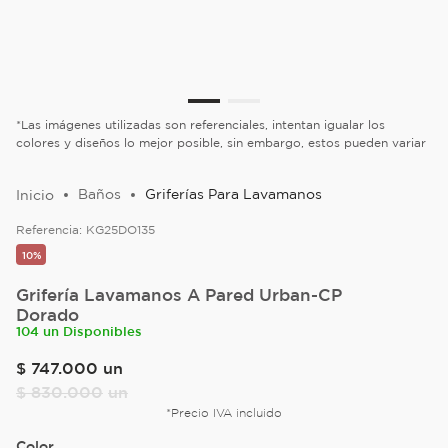
*Las imágenes utilizadas son referenciales, intentan igualar los
colores y diseños lo mejor posible, sin embargo, estos pueden variar
Baños
Griferías Para Lavamanos
Referencia:
KG25DO135
10%
Grifería Lavamanos A Pared Urban-CP
Dorado
104 un Disponibles
$
747
.
000
un
$
830
.
000
un
*Precio IVA incluido
Color