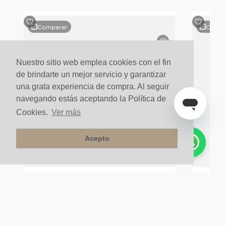
Comparar
Compa
o
Nuestro sitio web emplea cookies con el fin
de brindarte un mejor servicio y garantizar
una grata experiencia de compra. Al seguir
navegando estás aceptando la Política de
Cookies.
Ver más
Acepto
Stock Final
Orinal Sus
SANITARIO INSTITUCIONAL SULTAN
CON/SOPORT Y TAP/TAZ