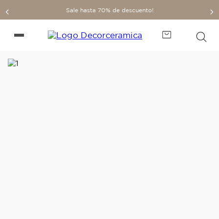
Sale hasta 70% de descuento!