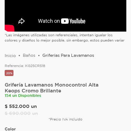
*Las imágenes utilizadas son referenciales, intentan igualar los
colores y diseños lo mejor posible, sin embargo, estos pueden variar
Baños
Griferías Para Lavamanos
Referencia:
KG25CR518
20%
Grifería Lavamanos Monocontrol Alta
Keops Cromo Brillante
154 un Disponibles
$
552
.
000
un
$
690
.
000
un
*Precio IVA incluido
Color