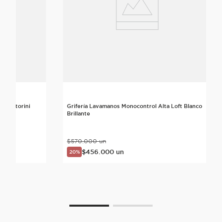
a Santorini
Grifería Lavamanos Monocontrol Alta Loft Blanco
Brillante
$
570
.
000
un
$
456
.
000
un
20%