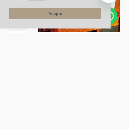
Acepto
lante
Lavamanos Vessel Eva II Blanco Brillante
$
250
.
000
un