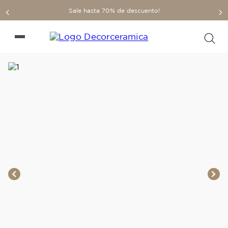
Sale hasta 70% de descuento!