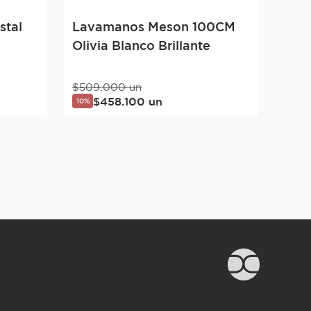
stal
Lavamanos Meson 100CM
e
Olivia Blanco Brillante
$
509
.
000
un
$
458
.
100
un
10%