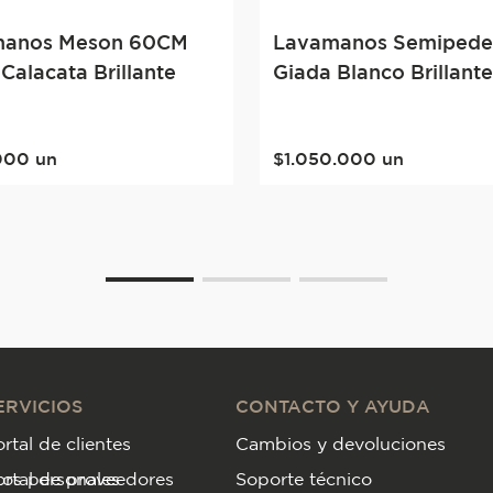
manos Meson 60CM
Lavamanos Semipede
 Calacata Brillante
Giada Blanco Brillant
000
un
$
1
.
050
.
000
un
ERVICIOS
CONTACTO Y AYUDA
rtal de clientes
Cambios y devoluciones
tos personales
ortal de proveedores
Soporte técnico