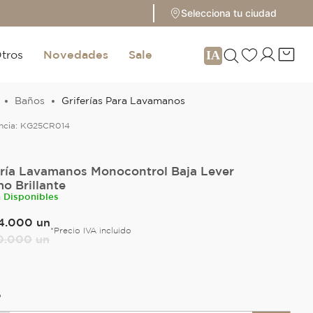
Selecciona tu ciudad
tros
Novedades
Sale
Baños
Griferías Para Lavamanos
ncia:
KG25CR014
ería Lavamanos Monocontrol Baja Lever
o Brillante
n Disponibles
4
.
000
un
*Precio IVA incluido
0
.
000
un
O