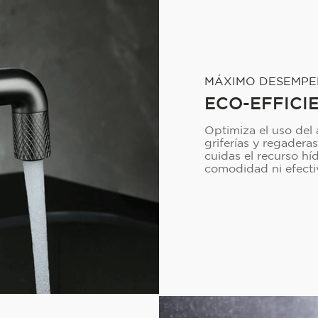
MÁXIMO DESEMP
ECO-EFFICI
Optimiza el uso del
griferías y regadera
cuidas el recurso hí
comodidad ni efecti