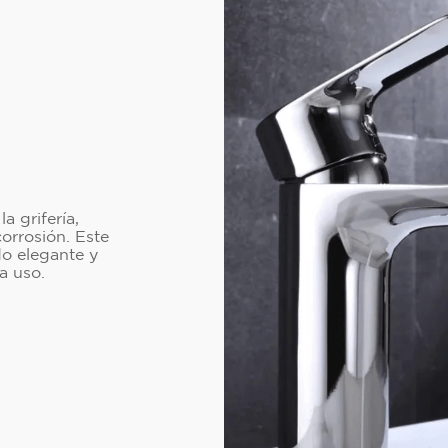
a grifería,
corrosión. Este
o elegante y
a uso.