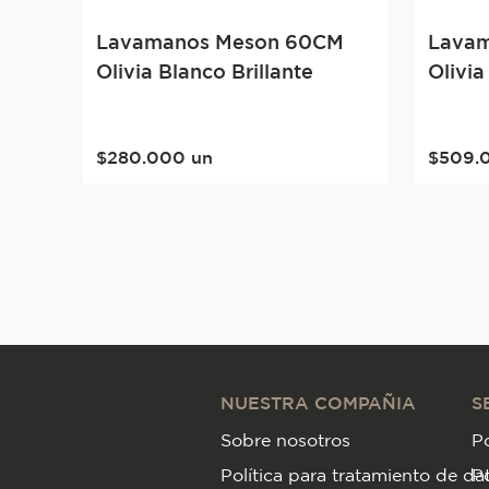
Lavamanos Meson 60CM
Lava
Olivia Blanco Brillante
Olivia
$
280
.
000
un
$
509
.
NUESTRA COMPAÑIA
S
Sobre nosotros
Po
Política para tratamiento de da
P