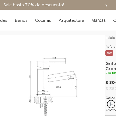
Sale hasta 70% de descuento!
Marcas
edes
Baños
Cocinas
Arquitectura
O
Refere
20%
Grif
Crom
210 u
$
30
$
38
Color
CROM