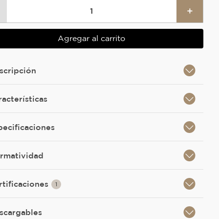
＋
Agregar al carrito
scripción
racterísticas
pecificaciones
rmatividad
rtificaciones
1
scargables