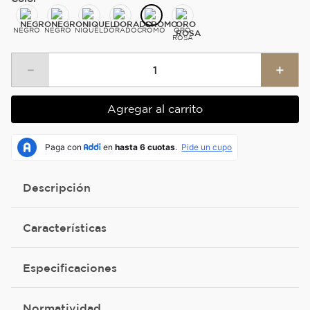
NEGRO
NEGRO
NIQUEL
DORADO
CROMO
ORO
ROSA
－
＋
Agregar al carrito
Descripción
Características
Especificaciones
Normatividad