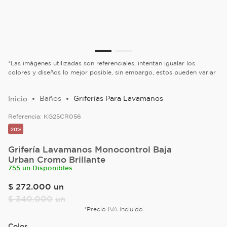
*Las imágenes utilizadas son referenciales, intentan igualar los
colores y diseños lo mejor posible, sin embargo, estos pueden variar
Baños
Griferías Para Lavamanos
Referencia:
KG25CR056
20%
Grifería Lavamanos Monocontrol Baja
Urban Cromo Brillante
755 un Disponibles
$
272
.
000
un
$
340
.
000
un
*Precio IVA incluido
Color