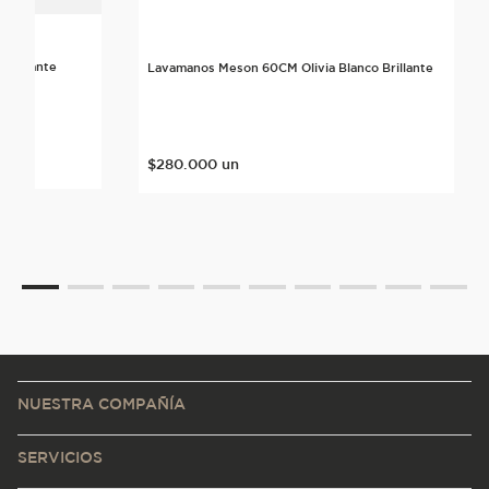
 Brillante
Lavamanos Meson 60CM Olivia Blanco Brillante
nte
$
280
.
000
un
NUESTRA COMPAÑÍA
SERVICIOS