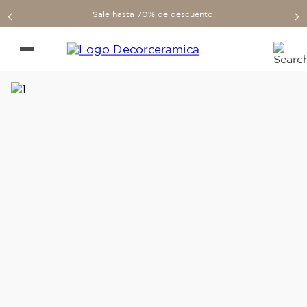
Sale hasta 70% de descuento!