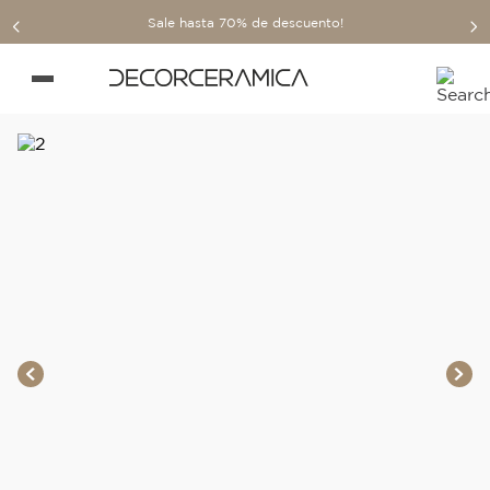
Sale hasta 70% de descuento!