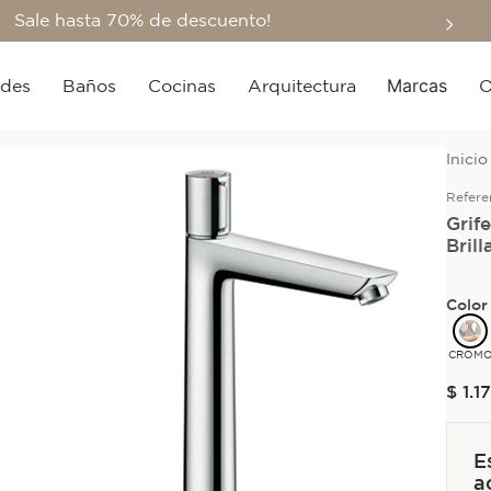
Sale hasta 70% de descuento!
Marcas
edes
Baños
Cocinas
Arquitectura
O
Refere
Grif
Brill
Color
CROM
$
1
.
1
E
a