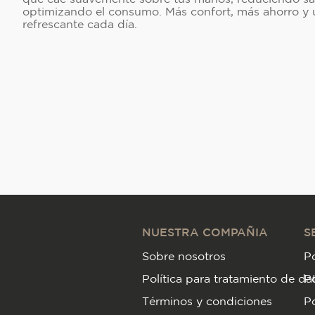
optimizando el consumo. Más confort, más ahorro y 
refrescante cada día.
NUESTRA COMPAÑIA
S
Sobre nosotros
Po
Política para tratamiento de da
P
Términos y condiciones
Po