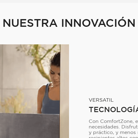
NUESTRA INNOVACIÓN
VERSATIL
TECNOLOGÍ
Con ComfortZone, eli
necesidades. Disfru
y práctico, y menos 
recipientes altos co