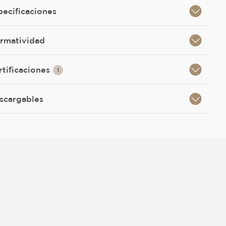
pecificaciones
rmatividad
rtificaciones
1
scargables