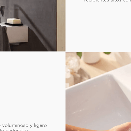
 voluminoso y ligero
lpicaduras y