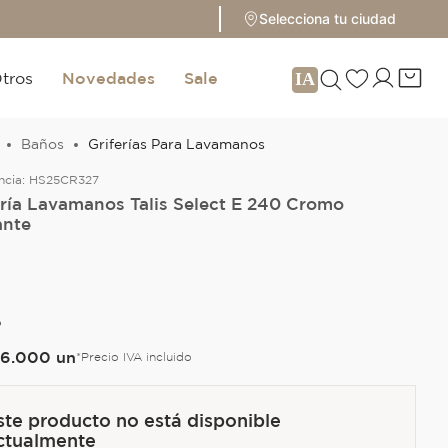
Selecciona tu ciudad
tros
Novedades
Sale
Baños
Griferías Para Lavamanos
ncia:
HS25CR327
ería Lavamanos Talis Select E 240 Cromo
ante
O
76
.
000
un
*Precio IVA incluido
ste producto no está disponible
ctualmente