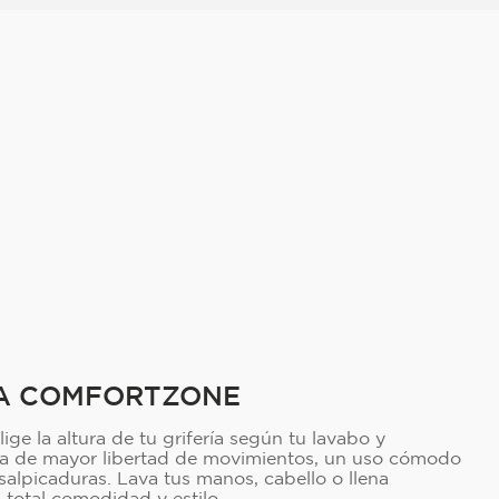
A COMFORTZONE
ge la altura de tu grifería según tu lavabo y
ta de mayor libertad de movimientos, un uso cómodo
salpicaduras. Lava tus manos, cabello o llena
n total comodidad y estilo.