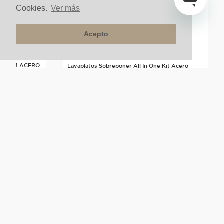
Cookies.
Ver más
Acepto
X40CM ACERO
Lavaplatos Sobreponer All In One Kit Acero
Satinado
nte
$
3
.
499
.
999
un
NUESTRA COMPAÑÍA