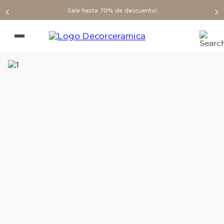
Sale hasta 70% de descuento!