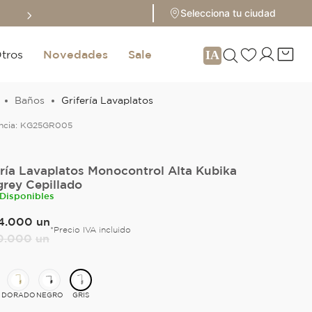
Sale hasta 70% 
Selecciona tu ciudad
tros
Novedades
Sale
Baños
Grifería Lavaplatos
ncia:
KG25GR005
ería Lavaplatos Monocontrol Alta Kubika
rey Cepillado
 Disponibles
4
.
000
un
*Precio IVA incluido
0
.
000
un
DORADO
NEGRO
GRIS