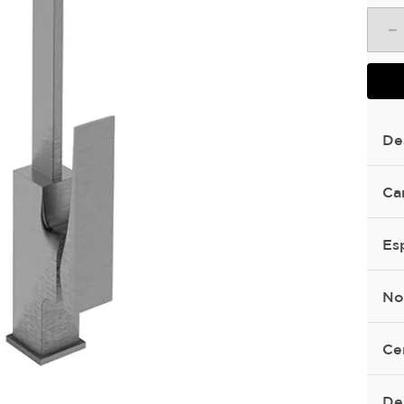
－
De
Ca
Es
No
Ce
De