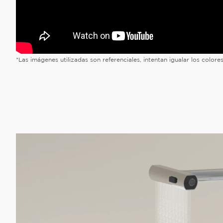
*Las imágenes utilizadas son referenciales, intentan igualar los color