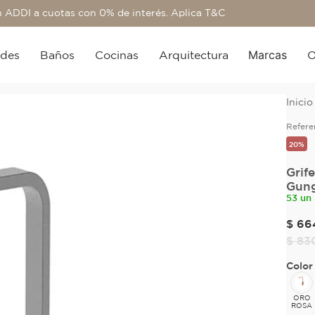
 ADDI a cuotas con 0% de interés. Aplica T&C
Marcas
edes
Baños
Cocinas
Arquitectura
O
Refere
20%
Grif
Gung
53 un
$
66
$
83
Color
ORO
ROSA