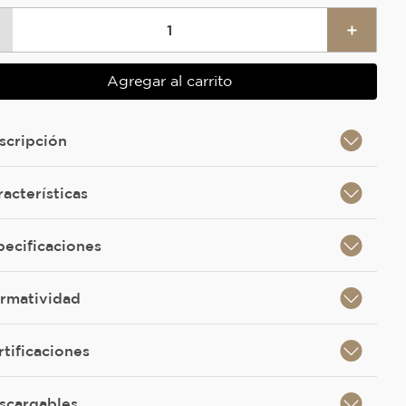
＋
Agregar al carrito
scripción
racterísticas
pecificaciones
rmatividad
rtificaciones
scargables