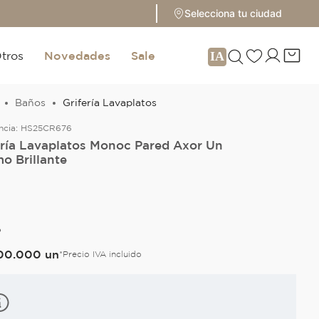
Selecciona tu ciudad
tros
Novedades
Sale
Baños
Grifería Lavaplatos
ncia:
HS25CR676
ería Lavaplatos Monoc Pared Axor Un
o Brillante
O
00
.
000
un
*Precio IVA incluido