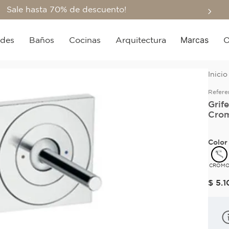
Sale hasta 70% de descuento!
Marcas
edes
Baños
Cocinas
Arquitectura
O
Refere
Grif
Crom
Color
CROM
$
5
.
1