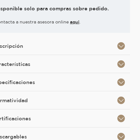
isponible solo para compras sobre pedido.
ntacta a nuestra asesora online
aqui
.
scripción
racterísticas
pecificaciones
rmatividad
rtificaciones
scargables