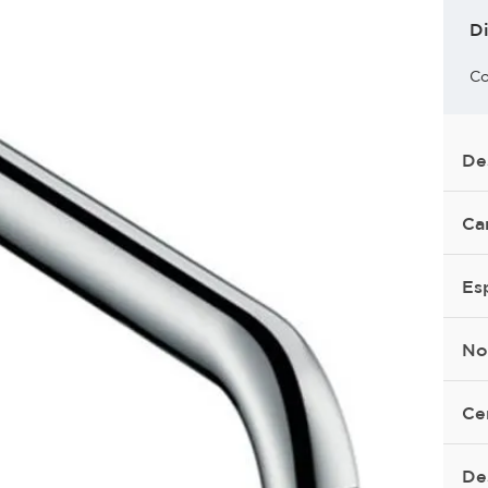
D
Co
De
Ca
Es
No
Ce
De