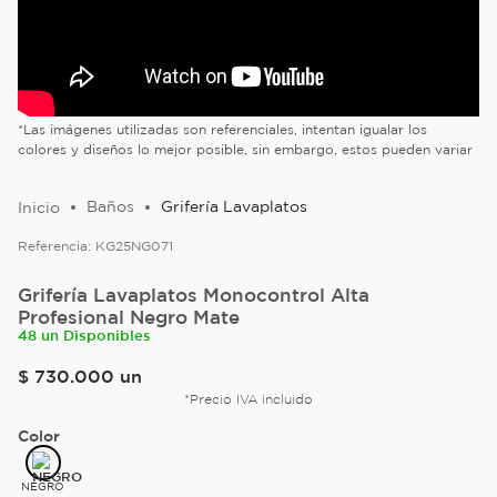
*Las imágenes utilizadas son referenciales, intentan igualar los
colores y diseños lo mejor posible, sin embargo, estos pueden variar
Baños
Grifería Lavaplatos
Referencia:
KG25NG071
Grifería Lavaplatos Monocontrol Alta
Profesional Negro Mate
48 un Disponibles
$
730
.
000
un
*Precio IVA incluido
Color
NEGRO