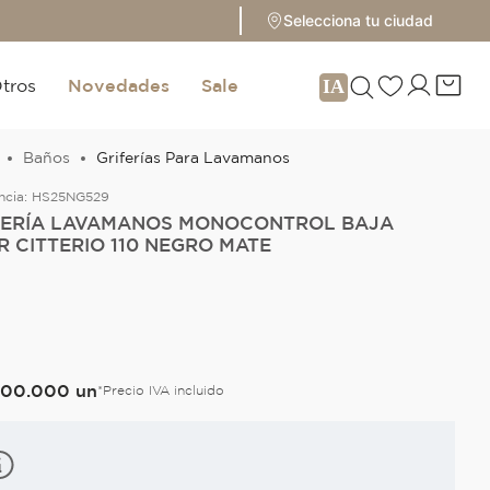
Selecciona tu ciudad
tros
Novedades
Sale
Baños
Griferías Para Lavamanos
ncia:
HS25NG529
FERÍA LAVAMANOS MONOCONTROL BAJA
R CITTERIO 110 NEGRO MATE
O
900
.
000
un
*Precio IVA incluido