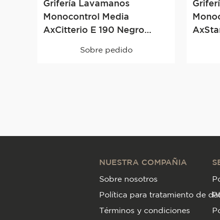
Grifería Lavamanos
Grife
Monocontrol Media
Monoc
AxCitterio E 190 Negro
AxStarc
Brillante
Brilla
Sobre pedido
NUESTRA COMPAÑIA
S
Sobre nosotros
Po
Política para tratamiento de da
P
Términos y condiciones
Po