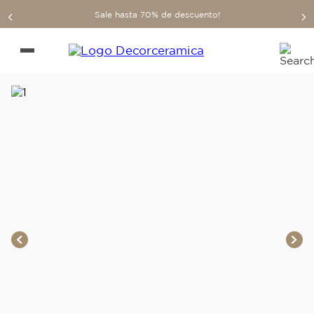
Sale hasta 70% de descuento!