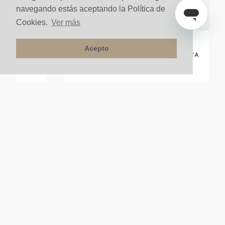
navegando estás aceptando la Política de
Cookies.
Ver más
Acepto
ta Urban-CP
GRIFERÍA LAVAMANOS MONOCONTROL ALTA
CITTERIO 270 DORADO BRILLANTE
Sobre pedido
NUESTRA COMPAÑÍA