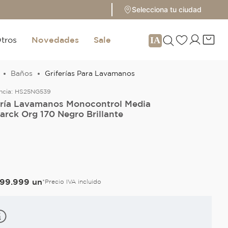
Selecciona tu ciudad
tros
Novedades
Sale
Baños
Griferías Para Lavamanos
ncia:
HS25NG539
ería Lavamanos Monocontrol Media
arck Org 170 Negro Brillante
O
99
.
999
un
*Precio IVA incluido