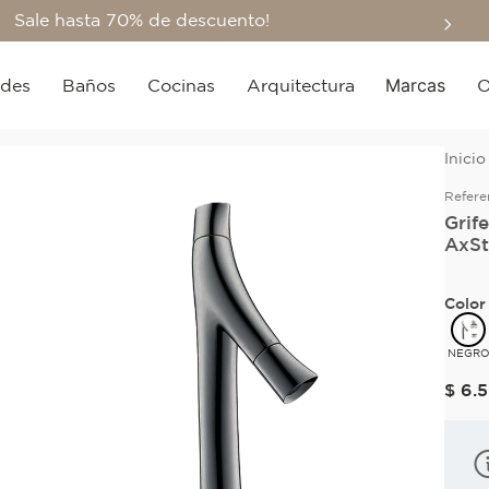
Sale hasta 70% de descuento!
Marcas
edes
Baños
Cocinas
Arquitectura
O
Refere
Grif
AxSt
Color
NEGR
$
6
.
5