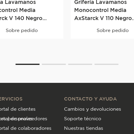
ría Lavamanos
Grifería Lavamanos
ontrol Media
Monocontrol Media
k V 140 Negro
AxStarck V 110 Negro
nte
Brillante
Sobre pedido
Sobre pedido
ERVICIOS
CONTACTO Y AYUDA
rtal de clientes
Cambios y devoluciones
tos personales
ortal de proveedores
Soporte técnico
rtal de colaboradores
Nuestras tiendas