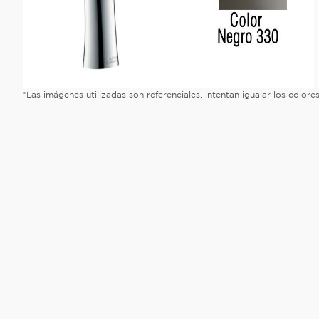
*Las imágenes utilizadas son referenciales, intentan igualar los color