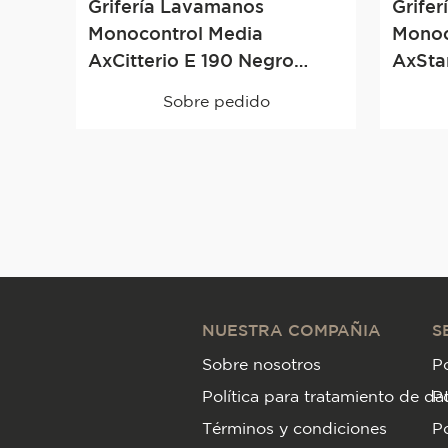
Grifería Lavamanos
Grife
Monocontrol Media
Monoc
AxCitterio E 190 Negro
AxStarc
Brillante
Brilla
Sobre pedido
NUESTRA COMPAÑIA
S
Sobre nosotros
Po
Política para tratamiento de da
P
Términos y condiciones
Po