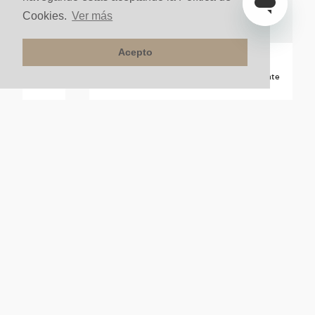
Cookies.
Ver más
Acepto
posed Titani
Grifería Lavm Axor Citterio 270 Acero Brillante
Sobre pedido
NUESTRA COMPAÑÍA