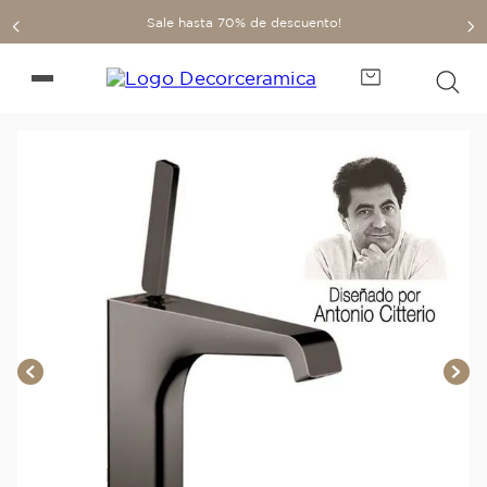
Sale hasta 70% de descuento!