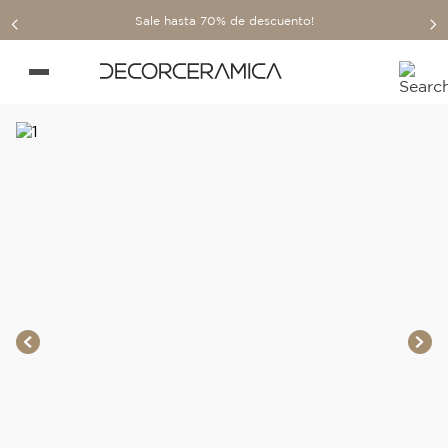
Sale hasta 70% de descuento!