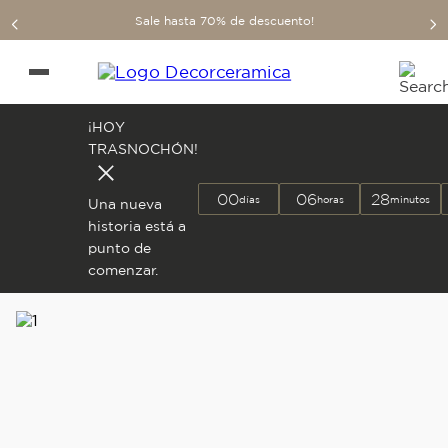
Sale hasta 70% de descuento!
¡HOY
TRASNOCHÓN!
00
06
28
días
horas
minutos
Una nueva
historia está a
punto de
comenzar.