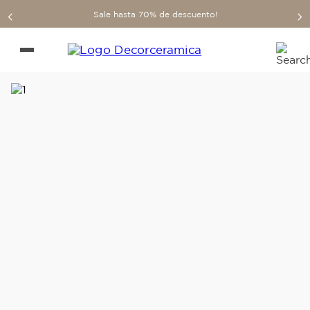
Sale hasta 70% de descuento!