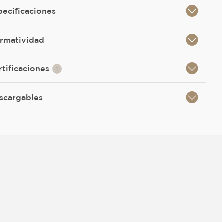
pecificaciones
rmatividad
rtificaciones
1
scargables