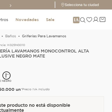
Paga con ADDI a cuotas con 0
Selecciona tu ciudad
tros
Novedades
Sale
Baños
Griferías Para Lavamanos
ncia:
KG25NG010
FERÍA LAVAMANOS MONOCONTROL ALTA
LUSIVE NEGRO MATE
E
NEGRO
50
.
000
un
*Precio IVA incluido
ste producto no está disponible
ctualmente