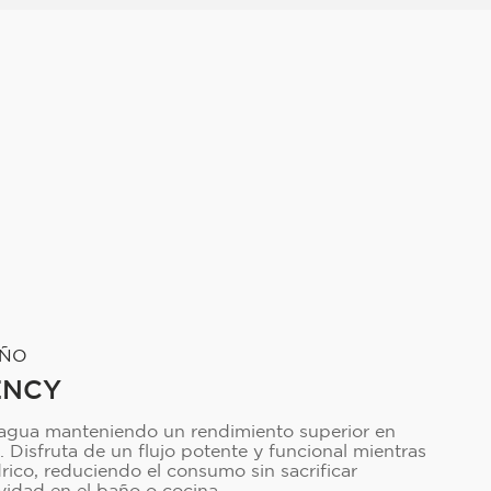
EÑO
ENCY
 agua manteniendo un rendimiento superior en
s. Disfruta de un flujo potente y funcional mientras
drico, reduciendo el consumo sin sacrificar
vidad en el baño o cocina.