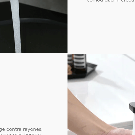
e contra rayones,
va por más tiempo,