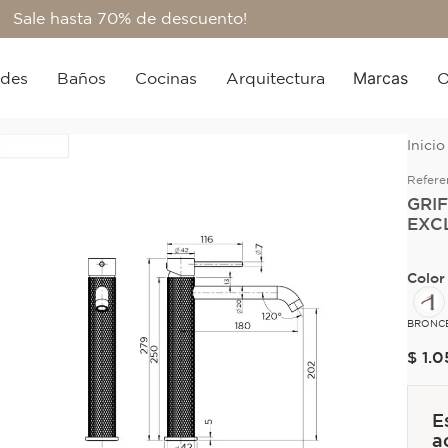
Sale hasta 70% de descuento!
Marcas
edes
Baños
Cocinas
Arquitectura
O
Refere
GRI
EXC
Color
BRONC
$
1
.
0
E
a