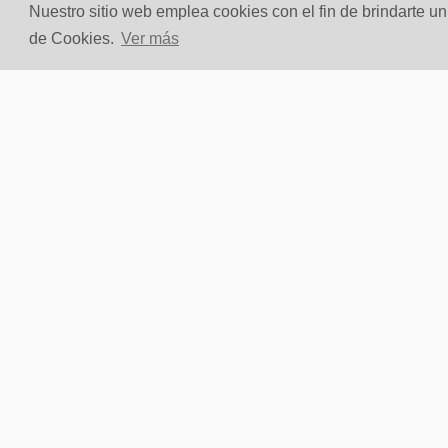
Nuestro sitio web emplea cookies con el fin de brindarte u
de Cookies.
Ver más
Lavamanos Vessel Eva II
Lavam
Blanco Brillante
Negro
$
250
.
000
un
$
590
.