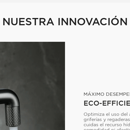
NUESTRA INNOVACIÓN
MÁXIMO DESEMP
ECO-EFFICI
Optimiza el uso del
griferías y regadera
cuidas el recurso hí
comodidad ni efecti