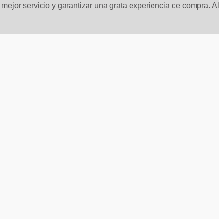
n mejor servicio y garantizar una grata experiencia de compra. A
anos Vessel Onix
Lavamanos Vessel Ess
 Mate
Blanco Brillante
000
un
$
490
.
000
un