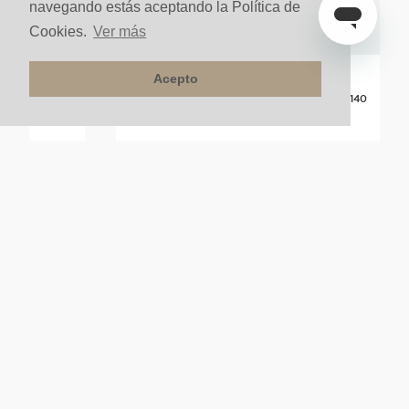
navegando estás aceptando la Política de
Cookies.
Ver más
Acepto
posed Titani
Grifería Lavamanos Monocontrol AxStarck V 140
Acero Brillante
Sobre pedido
NUESTRA COMPAÑÍA