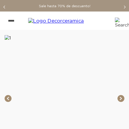
Sale hasta 70% de descuento!