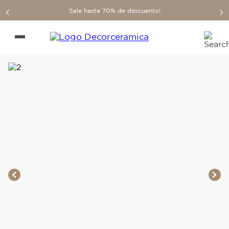
Sale hasta 70% de descuento!