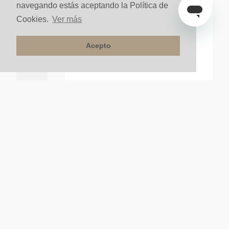
navegando estás aceptando la Política de
Cookies.
Ver más
Acepto
 Brillante
Lavamanos Meson 60CM Olivia Blanco Brillante
nte
$
280
.
000
un