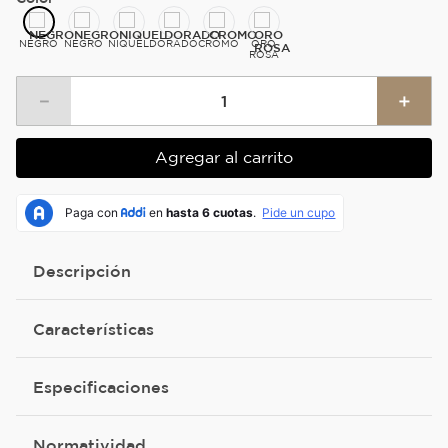
NEGRO
NEGRO
NIQUEL
DORADO
CROMO
ORO
ROSA
－
＋
Agregar al carrito
Descripción
Características
Especificaciones
Normatividad