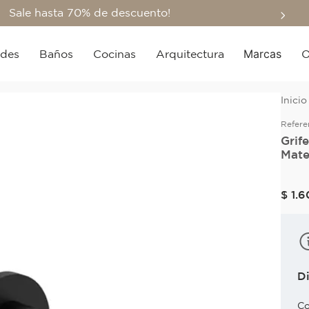
Sale hasta 70% de descuento!
Marcas
edes
Baños
Cocinas
Arquitectura
O
Refere
Grif
Mat
$
1
.
6
D
Co