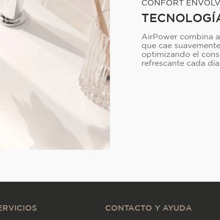
CONFORT ENVOL
TECNOLOGÍ
AirPower combina ag
que cae suavemente 
optimizando el cons
refrescante cada día
ERVICIOS
CONTACTO Y AYUDA