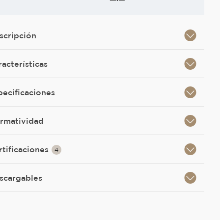
scripción
racterísticas
pecificaciones
rmatividad
rtificaciones
4
scargables