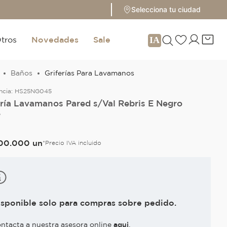
Selecciona tu ciudad
tros
Novedades
Sale
Baños
Griferías Para Lavamanos
ncia:
HS25NG045
ería Lavamanos Pared s/Val Rebris E Negro
e
00
.
000
un
*Precio IVA incluido
isponible solo para compras sobre pedido.
ntacta a nuestra asesora online
aqui
.