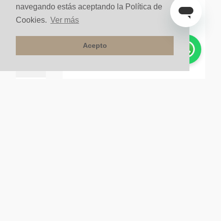
navegando estás aceptando la Política de
Cookies.
Ver más
Acepto
X40CM ACERO
Lavaplatos Sobreponer All In One Kit Acero
Satinado
nte
$
3
.
499
.
999
un