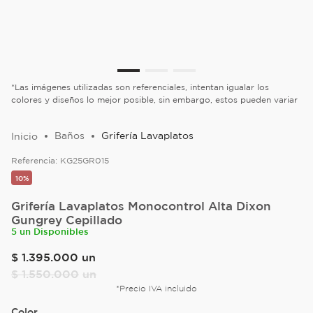
*Las imágenes utilizadas son referenciales, intentan igualar los
colores y diseños lo mejor posible, sin embargo, estos pueden variar
Baños
Grifería Lavaplatos
Referencia:
KG25GR015
10%
Grifería Lavaplatos Monocontrol Alta Dixon
Gungrey Cepillado
5 un Disponibles
$
1
.
395
.
000
un
$
1
.
550
.
000
un
*Precio IVA incluido
Color