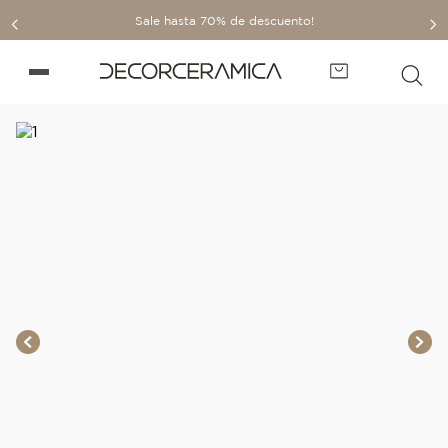
Sale hasta 70% de descuento!