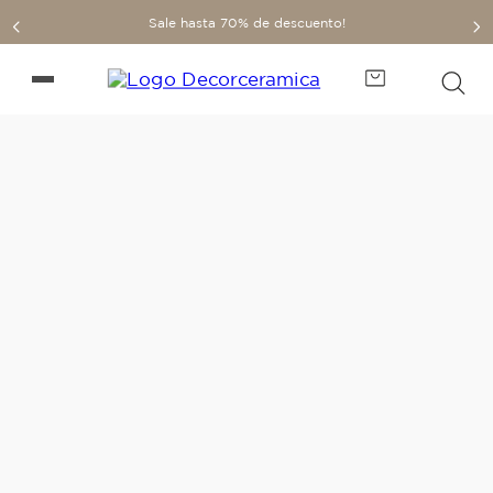
Sale hasta 70% de descuento!